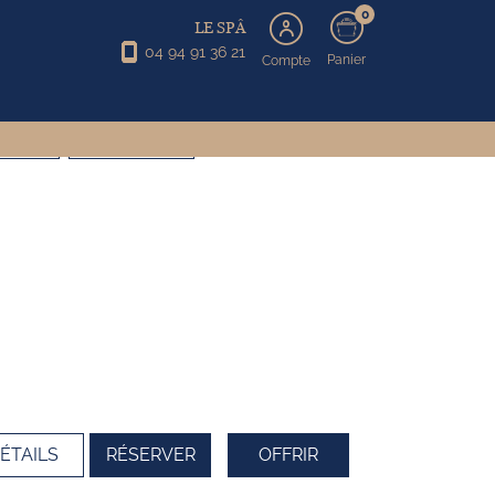
0
LE SPÂ
04 94 91 36 21
Panier
Compte
INCEUR
L'OFFRE DU MOIS
ÉTAILS
RÉSERVER
OFFRIR