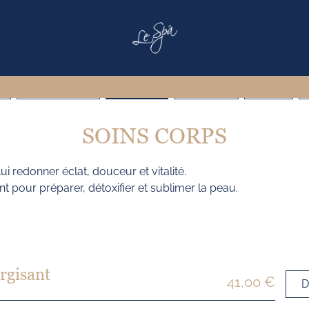
ES
HAMMAM & BAINS
SOINS CORPS
SOINS VISAGE
HEAD SPA
M
SOINS CORPS
lui redonner éclat, douceur et vitalité.
our préparer, détoxifier et sublimer la peau.
rgisant
41,00 €
D
n