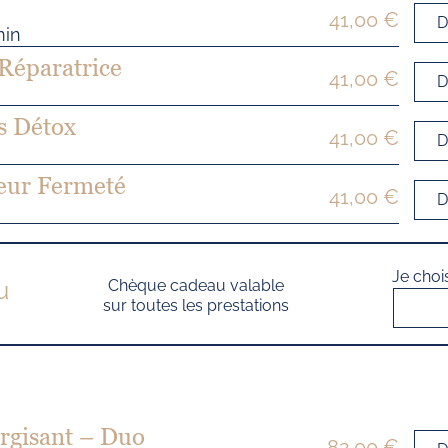
41,00 €
D
min
Réparatrice
41,00 €
D
s Détox
41,00 €
D
eur Fermeté
41,00 €
D
Je choi
u
Chèque cadeau valable
sur toutes les prestations
rgisant – Duo
82,00 €