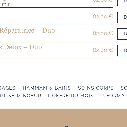
D
0 min
82,00 €
D
n
Réparatrice – Duo
82,00 €
D
s Détox – Duo
82,00 €
D
SAGES
HAMMAM & BAINS
SOINS CORPS
SO
RTISE MINCEUR
L'OFFRE DU MOIS
INFORMA