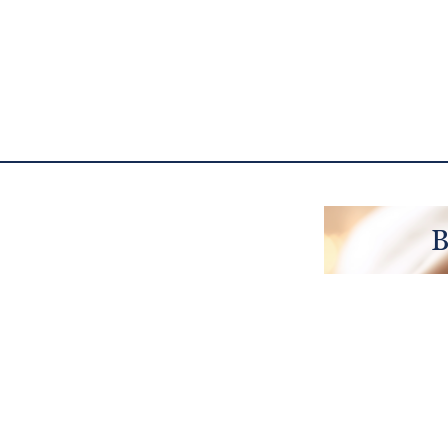
Minceur
B