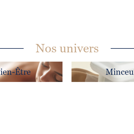
Nos univers
ien-Être
Minceu