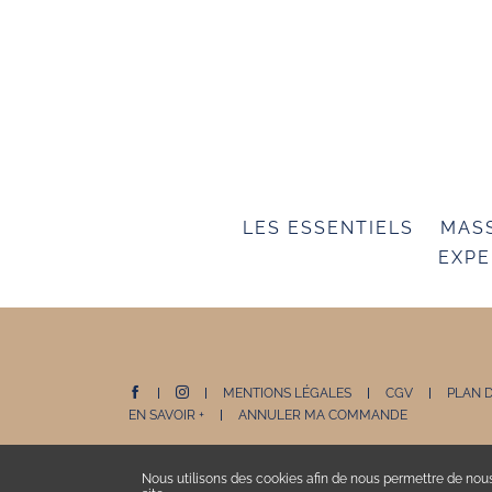
LES ESSENTIELS
MAS
EXPE
MENTIONS LÉGALES
CGV
PLAN D
EN SAVOIR +
ANNULER MA COMMANDE
Nous utilisons des cookies afin de nous permettre de nou