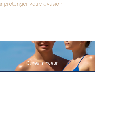
r prolonger votre évasion.
Cures minceur