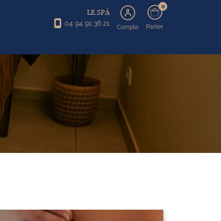
0
LE SPÂ
04 94 91 36 21
Panier
Compte