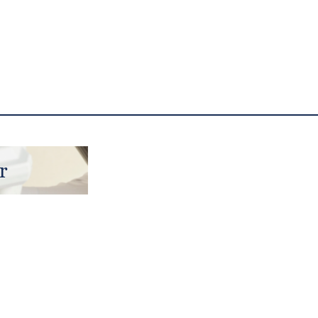
r
Bien-Être