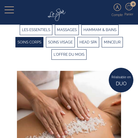
0
Panier
Compte
LES ESSENTIELS
MASSAGES
HAMMAM & BAINS
SOINS CORPS
SOINS VISAGE
HEAD SPA
MINCEUR
L'OFFRE DU MOIS
Réalisable en
DUO