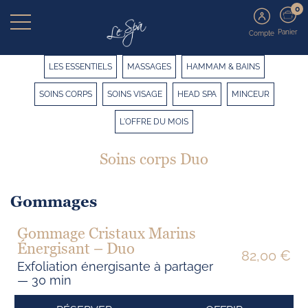
0
Panier
Compte
LES ESSENTIELS
MASSAGES
HAMMAM & BAINS
SOINS CORPS
SOINS VISAGE
HEAD SPA
MINCEUR
L'OFFRE DU MOIS
Soins corps Duo
Gommages
Gommage Cristaux Marins
Énergisant – Duo
82,00 €
Exfoliation énergisante à partager
— 30 min